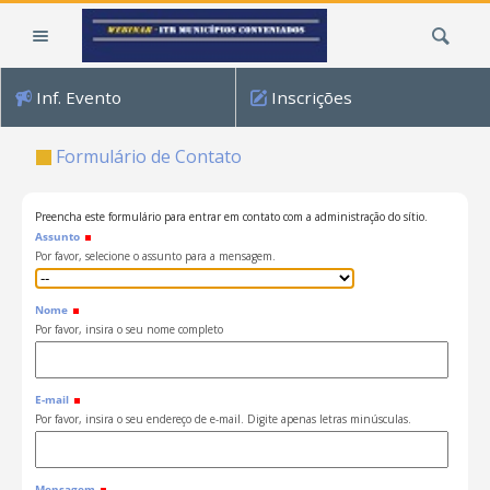
Ir
Busca
para
o
conteúdo.
Inf. Evento
Inscrições
|
Ir
Formulário de Contato
para
a
navegação
Preencha este formulário para entrar em contato com a administração do sítio.
Assunto
Por favor, selecione o assunto para a mensagem.
Nome
Por favor, insira o seu nome completo
E-mail
Por favor, insira o seu endereço de e-mail. Digite apenas letras minúsculas.
Mensagem