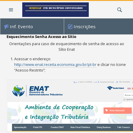
Ir
Busca
para
o
conteúdo.
Inf. Evento
Inscrições
|
Ir
Esquecimento Senha Acesso ao Sítio
para
Orientações para caso de esquecimento de senha de acesso ao
a
Sítio Enat
navegação
Acessar o endereço:
http://www.enat.receita.economia.gov.br/pt-br
e clicar no ícone
“Acesso Restrito”;