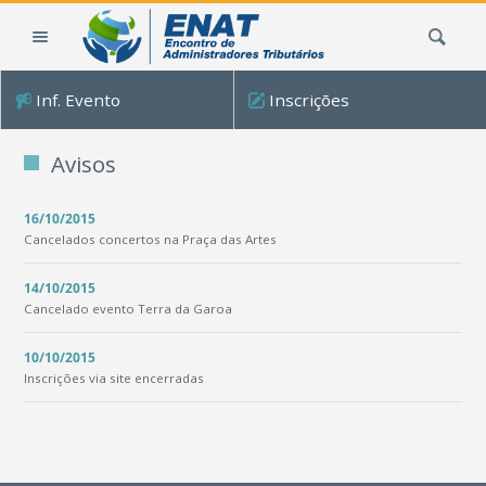
Ir
Busca
para
o
conteúdo.
Inf. Evento
Inscrições
|
Ir
para
Avisos
a
navegação
16/10/2015
Cancelados concertos na Praça das Artes
14/10/2015
Cancelado evento Terra da Garoa
10/10/2015
Inscrições via site encerradas