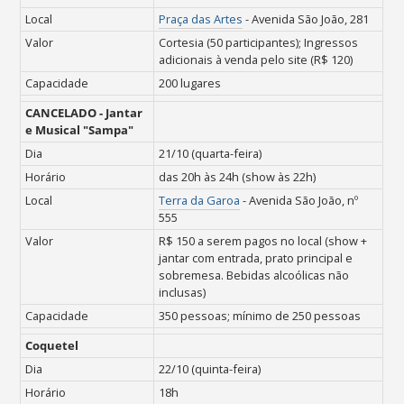
Local
Praça das Artes
- Avenida São João, 281
Valor
Cortesia (50 participantes);
Ingressos
adicionais à venda pelo site (R$ 120)
Capacidade
200 lugares
CANCELADO - Jantar
e Musical "Sampa"
Dia
21/10 (quarta-feira)
Horário
das 20h às 24h (show às 22h)
Local
Terra da Garoa
-
Avenida São João, nº
555
Valor
R$ 150 a serem pagos no local (show +
jantar com e
ntrada, prato principal e
sobremesa. B
ebidas alcoólicas não
inclusas)
Capacidade
350 pessoas; mínimo de 250 pessoas
Coquetel
Dia
22/10 (quinta-feira)
Horário
18h