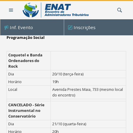
Ir
Busca
para
o
conteúdo.
Inf. Evento
Inscrições
|
Ir
Programação Social
para
a
Coquetel e Banda
navegação
Ordenadores do
Rock
Dia
20/10 (terça-feira)
Horário
19h
Local
Avenida Prestes Maia, 733 (mesmo local
do encontro)
CANCELADO -
Série
Instrumental no
Conservatório
Dia
21/10 (quarta-feira)
Horário
20h