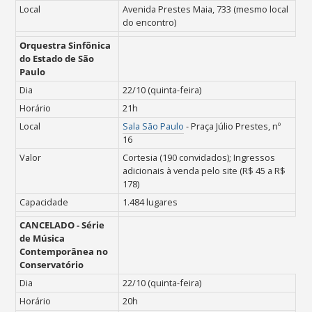
Local
Avenida Prestes Maia, 733 (mesmo local
do encontro)
Orquestra Sinfônica
do Estado de São
Paulo
Dia
22/10 (quinta-feira)
Horário
21h
Local
Sala São Paulo
- Praça Júlio Prestes, nº
16
Valor
Cortesia (190 convidados); Ingressos
adicionais à venda pelo site (R$ 45 a R$
178)
Capacidade
1.484 lugares
CANCELADO -
Série
de Música
Contemporânea no
Conservatório
Dia
22/10 (quinta-feira)
Horário
20h