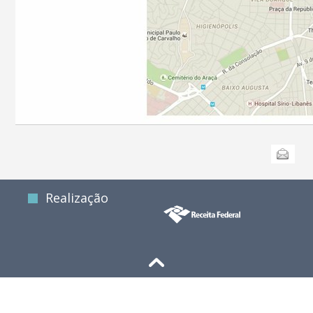
Ações
Enviar
do
documento
Realização