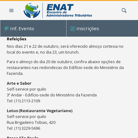
Ir
Busca
para
o
conteúdo.
Inf. Evento
Inscrições
|
Ir
Refeições
para
Nos dias 21 e 22 de outubro, será oferecido almoço cortesia no
a
local do evento e, no dia 23, um brunch.
navegação
Para o almoço do dia 20 de outubro, confira abaixo opções de
restaurantes nas redondezas do Edifício-sede do Ministério da
Fazenda.
Arte e Sabor
Self-service por quilo
3º Andar - Edifício-sede do Ministério da Fazenda
Tel: (11) 2113-2109
Lotus (Restaurante Vegetariano)
Self-service por quilo
Rua Brigadeiro Tobias, 420
Tel: (11) 3229-5696
Praça São Paulo