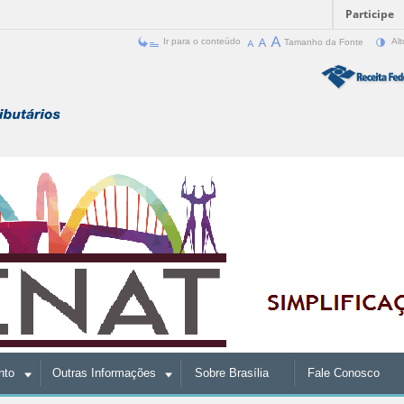
Participe
Ir para o conteúdo
Tamanho da Fonte
Alt
nto
Outras Informações
Sobre Brasília
Fale Conosco