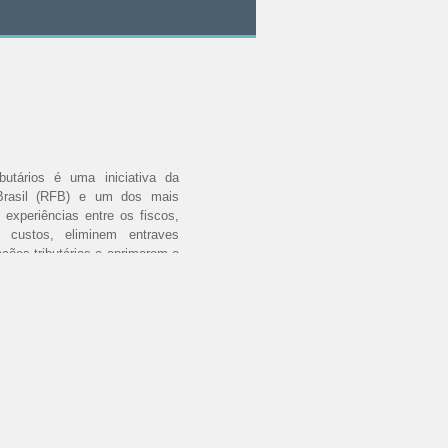
butários é uma iniciativa da
 Brasil (RFB) e um dos mais
 experiências entre os fiscos,
m custos, eliminem entraves
ações tributárias e aprimorem o
governamentais.
os resultados advindos dos
e gestão para as três esferas
 e da competitividade do País,
uração Digital – SPED, a Nota
, entre outros.
 tributárias das três esferas
to, com o apoio das entidades