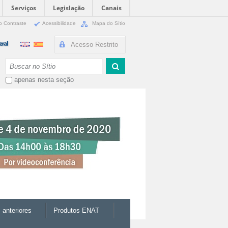
Serviços
Legislação
Canais
o Contraste
Acessibilidade
Mapa do Sítio
Acesso Restrito
Busca
apenas nesta seção
 anteriores
Produtos ENAT