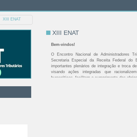
XIII ENAT
XIII ENAT
Bem-vindos!
O Encontro Nacional de Administradores Tri
Secretaria Especial da Receita Federal do
importantes plenários de integração e troca de
visando ações integradas que racionalize
burocráticos, facilitem o cumprimento das obrig
controle e a fiscalização por parte dos órgãos 
Ao longo dos anos vem se destacando pel
protocolos assinados que proporcionam ganho d
de governo e melhoria do ambiente de negócios
como por exemplo o Sistema Público de Escrit
Fiscal Eletrônica-NF-e a Integração de Cadastros
Nos meses de maio a outubro as administrações
governamentais estarão trabalhando em conjun