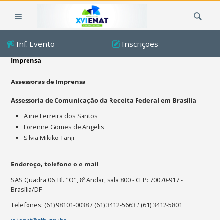
Ir
Busca
para
o
conteúdo.
Inf. Evento
Inscrições
|
Ir
Imprensa
para
a
Assessoras de Imprensa
navegação
Assessoria de Comunicação da Receita Federal em Brasília
⁠Aline Ferreira dos Santos
Lorenne Gomes de Angelis
Silvia Mikiko Tanji
Endereço, telefone e e-mail
SAS Quadra 06, Bl. "O", 8º Andar, sala 800 - CEP: 70070-917 -
Brasília/DF
Telefones:
(61) 98101-0038 /
(61) 3412-5663 / (61) 3412-5801