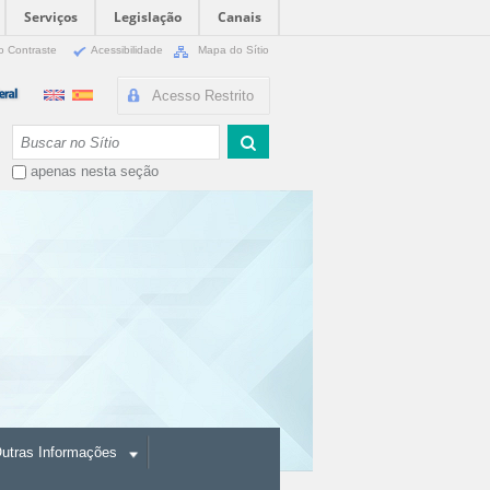
Serviços
Legislação
Canais
o Contraste
Acessibilidade
Mapa do Sítio
Acesso Restrito
Busca
apenas nesta seção
utras Informações