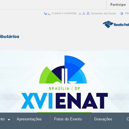
Participe
Ir para o conteúdo
Tamanho da Fonte
Alt
nto
Apresentações
Fotos do Evento
Gravações
O