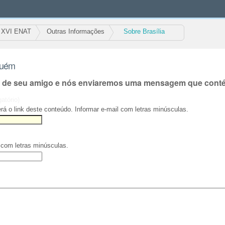
XVI ENAT
Outras Informações
Sobre Brasília
guém
l de seu amigo e nós enviaremos uma mensagem que contém
gatório)
rá o link deste conteúdo. Informar e-mail com letras minúsculas.
 com letras minúsculas.