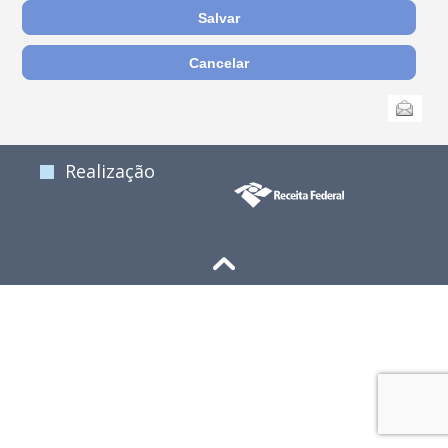
Ações
Enviar
do
documento
Realização