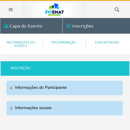
Ir
Busca
para
o
conteúdo.
Capa do Evento
Inscrições
|
Ir
para
INFORMAÇÕES DO
PROGRAMAÇÃO
CHATS/FÓRUNS
EVENTO
a
navegação
INSCRIÇÃO
Informações do Participante
Informações sociais