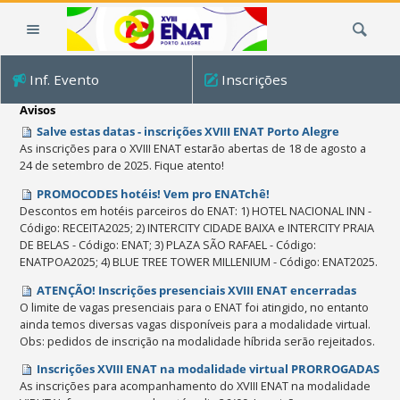
Ir
Busca
para
o
conteúdo.
Inf. Evento
Inscrições
|
Ir
Avisos
para
Salve estas datas - inscrições XVIII ENAT Porto Alegre
a
As inscrições para o XVIII ENAT estarão abertas de 18 de agosto a
24 de setembro de 2025. Fique atento!
navegação
PROMOCODES hotéis! Vem pro ENATchê!
Descontos em hotéis parceiros do ENAT: 1) HOTEL NACIONAL INN -
Código: RECEITA2025; 2) INTERCITY CIDADE BAIXA e INTERCITY PRAIA
DE BELAS - Código: ENAT; 3) PLAZA SÃO RAFAEL - Código:
ENATPOA2025; 4) BLUE TREE TOWER MILLENIUM - Código: ENAT2025.
ATENÇÃO! Inscrições presenciais XVIII ENAT encerradas
O limite de vagas presenciais para o ENAT foi atingido, no entanto
ainda temos diversas vagas disponíveis para a modalidade virtual.
Obs: pedidos de inscrição na modalidade híbrida serão rejeitados.
Inscrições XVIII ENAT na modalidade virtual PRORROGADAS
As inscrições para acompanhamento do XVIII ENAT na modalidade