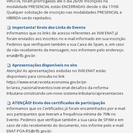
VIRUTAL foram prorrogadas até o dia 26/09. Inscrições na
modalidade PRESENCIAL estão ENCERRADAS desde o dia 17/09.
Qualquer solicitação de inscrição nas modalidades PRESENCIAL e
HÍBRIDA serão rejeitados.
Importante! Envio dos Links do Evento
Informamos que os links de acesso referentes ao XVIII ENAT já
foram enviados aos inscritos no e-mail informado em sua inscrição.
Pedimos que verifiquem também a sua Caixa de Spam, e, em caso
de não recebimento da mensagem, nos informem pelo endereço:
enat@rfb.gov.br.
Apresentações disponíveis no site
Atenção! As apresentações exibidas no XVIII ENAT estão
disponíveis para consulta no link
https://www.enat.receita.economia.gov.br/pt-
br/area_nacional/eventos/xviii-enat-desafios-da-reforma-
tributaria-construindo-um-novo-sistema-tributario/apresentacoes
ATENÇÃO! Envio dos certificados de participação
Informamos que os Certificados já foram encaminhados por e-mail
aos participantes que tiveram a frequência mínima de 70% no
Evento. Pedimos que verifique também a sua caixa de SPAM e em
caso de não recebimento do documento, nos informe pelo e-mail:
ENAT-POA-RS@rfb.gov.br.