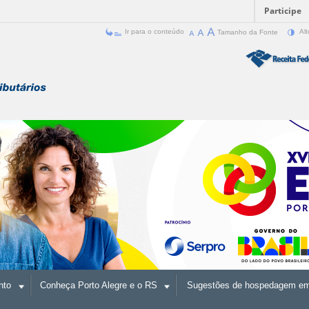
Participe
Ir para o conteúdo
Tamanho da Fonte
Alt
nto
Conheça Porto Alegre e o RS
Sugestões de hospedagem em 