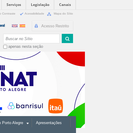
Serviços
Legislação
Canais
o Contraste
Acessibilidade
Mapa do Sítio
Acesso Restrito
Busca
apenas nesta seção
Porto Alegre
Apresentações