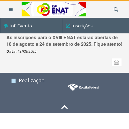
Ir
Busca
para
o
conteúdo.
Inf. Evento
Inscrições
|
Salve estas datas - inscrições XVIII ENAT Porto Alegre
Ir
As inscrições para o XVIII ENAT estarão abertas de
para
18 de agosto a 24 de setembro de 2025. Fique atento!
a
Data:
13/08/2025
navegação
Ações
Enviar
do
documento
Realização