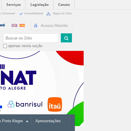
Serviços
Legislação
Canais
o Contraste
Acessibilidade
Mapa do Sítio
Acesso Restrito
Busca
apenas nesta seção
Porto Alegre
Apresentações