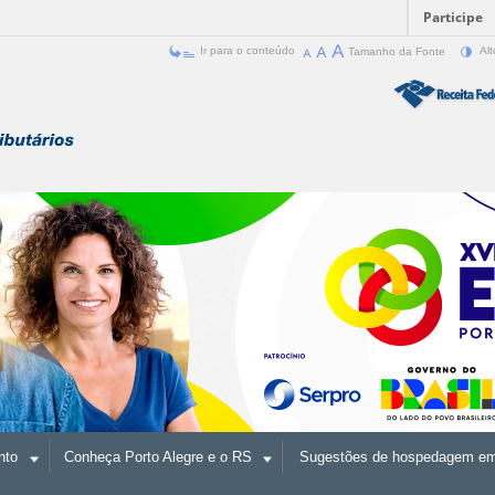
Participe
Ir para o conteúdo
Tamanho da Fonte
Alt
nto
Conheça Porto Alegre e o RS
Sugestões de hospedagem em 