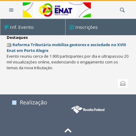
Ir
Busca
para
o
conteúdo.
Inf. Evento
Inscrições
|
Ir
Destaques
para
Reforma Tributária mobiliza gestores e sociedade no XVIII
a
Enat em Porto Alegre
Evento reuniu cerca de 1.900 participantes por dia e ultrapassou 20
navegação
mil visualizações online, evidenciando o engajamento com os
temas da nova tributação.
Ações
Enviar
do
documento
Realização