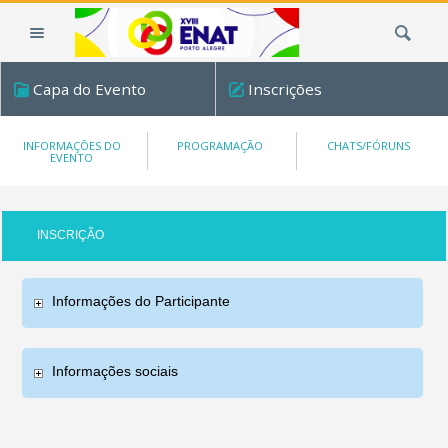
Ir
Busca
para
o
conteúdo.
Capa do Evento
Inscrições
|
Ir
para
INFORMAÇÕES DO
PROGRAMAÇÃO
CHATS/FÓRUNS
EVENTO
a
navegação
INSCRIÇÃO
Informações do Participante
Informações sociais