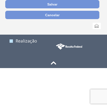
Ações
Enviar
do
documento
Realização