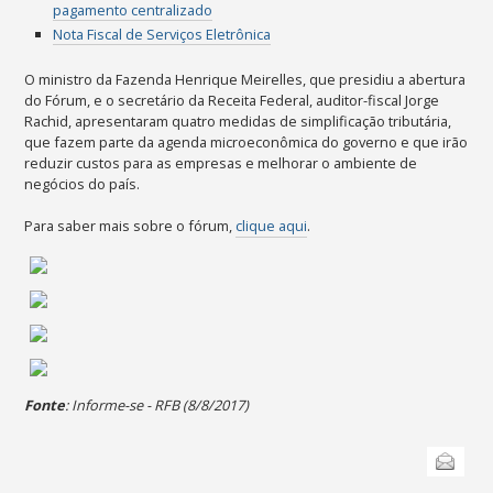
pagamento centralizado
Nota Fiscal de Serviços Eletrônica
O ministro da Fazenda Henrique Meirelles, que presidiu a abertura
do Fórum, e o secretário da Receita Federal, auditor-fiscal Jorge
Rachid, apresentaram quatro medidas de simplificação tributária,
que fazem parte da agenda microeconômica do governo e que irão
reduzir custos para as empresas e melhorar o ambiente de
negócios do país.
Para saber mais sobre o fórum,
clique aqui
.
Fonte
: Informe-se - RFB (8/8/2017)
Ações
Ações
do
Enviar
do
documento
documento