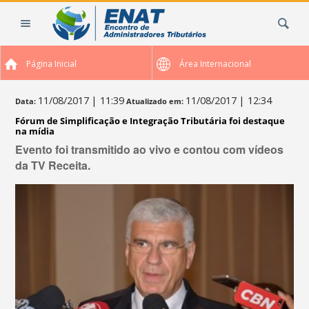
Ir
Busca
para
o
conteúdo.
Página Inicial
Área Internacional
|
Ir
para
11/08/2017
| 11:39
11/08/2017
| 12:34
Data:
Atualizado em:
a
Fórum de Simplificação e Integração Tributária foi destaque
navegação
na mídia
Evento foi transmitido ao vivo e contou com vídeos
da TV Receita.