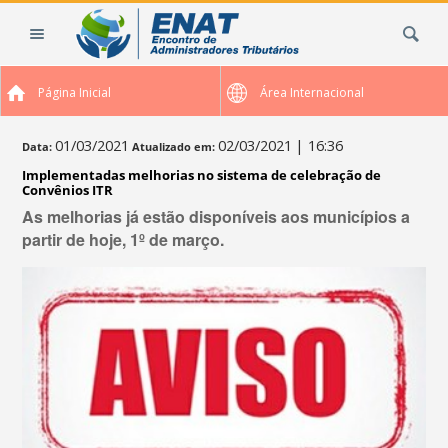
Ir
Busca
para
o
conteúdo.
Página Inicial
Área Internacional
|
Ir
para
01/03/2021
02/03/2021
| 16:36
Data:
Atualizado em:
a
Implementadas melhorias no sistema de celebração de
navegação
Convênios ITR
As melhorias já estão disponíveis aos municípios a
partir de hoje, 1º de março.