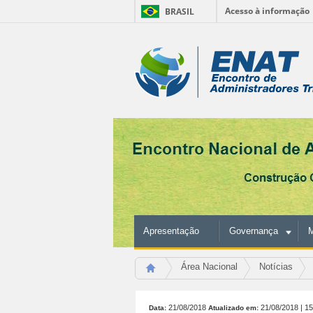
Acesso à informação
BRASIL
Ir
para
Ferramentas
o
conteúdo.
Pessoais
|
Ir
para
a
navegação
Apresentação
Governança
M
Área Nacional
Notícias
21/08/2018
21/08/2018
| 1
Data:
Atualizado em: