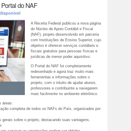
o Portal do NAF
 disponível
A Receita Federal publicou a nova página
do Núcleo de Apoio Contábil e Fiscal
(NAF), projeto desenvolvido em parceria
com Instituições de Ensino Superior, cujo
objetivo é oferecer serviços contábeis e
fiscais gratuitos para pessoas físicas e
jurídicas de menor poder aquisitivo.
O Portal do NAF foi completamente
redesenhado e agora traz muito mais
ferramentas e informações sobre o
projeto, com o intuito de ajudar alunos,
professores e contribuinte a navegarem
mais facilmente no ambiente eletrônico.
s áreas:
relação completa de todos os NAFs do País, organizados por
s gerais sobre o projeto, destacando suas vantagens,
e
quais serviços ou orientações podem ser obtidos