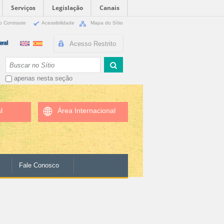
Serviços
Legislação
Canais
o Contraste
Acessibilidade
Mapa do Sítio
Acesso Restrito
Busca
apenas nesta seção
l
Área Internacional
Fale Conosco