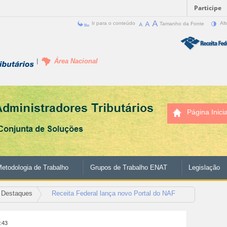
Participe
Ir para o conteúdo
Tamanho da Fonte
Alt
Área Nacional
Página Inicia
etodologia de Trabalho
Grupos de Trabalho ENAT
Legislação
Destaques
Receita Federal lança novo Portal do NAF
5:43