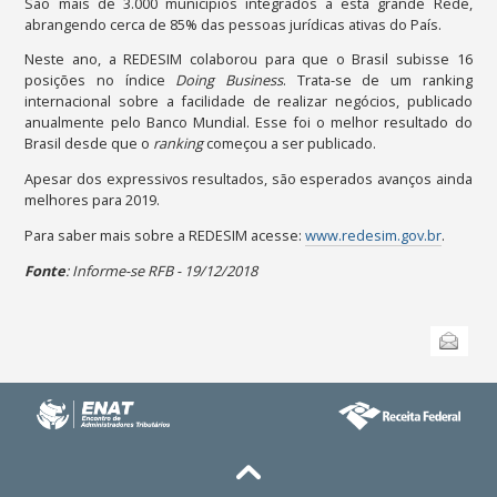
São mais de 3.000 municípios integrados a esta grande Rede,
abrangendo cerca de 85% das pessoas jurídicas ativas do País.
Neste ano, a REDESIM colaborou para que o Brasil subisse 16
posições no índice
Doing Business
. Trata-se de um ranking
internacional sobre a facilidade de realizar negócios, publicado
anualmente pelo Banco Mundial. Esse foi o melhor resultado do
Brasil desde que o
ranking
começou a ser publicado.
Apesar dos expressivos resultados, são esperados avanços ainda
melhores para 2019.
Para saber mais sobre a REDESIM acesse:
www.redesim.gov.br
.
Fonte
: Informe-se RFB - 19/12/2018
Ações
Ações
do
Enviar
do
documento
documento