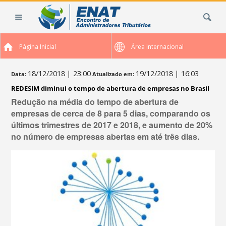
Ir
Busca
para
o
conteúdo.
Página Inicial
Área Internacional
|
Ir
para
18/12/2018
| 23:00
19/12/2018
| 16:03
Data:
Atualizado em:
a
REDESIM diminui o tempo de abertura de empresas no Brasil
navegação
Redução na média do tempo de abertura de
empresas de cerca de 8 para 5 dias, comparando os
últimos trimestres de 2017 e 2018, e aumento de 20%
no número de empresas abertas em até três dias.