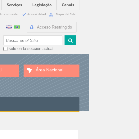
Serviços
Legislação
Canais
lto contraste
Accesibilidad
Mapa del Sitio
Acceso Restringido
Buscar
solo en la sección actual
l
Área Nacional