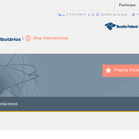
Participe
Ir a la página
Tamaño de la letra
A
Área Internacional
Página Inicia
ntáctenos