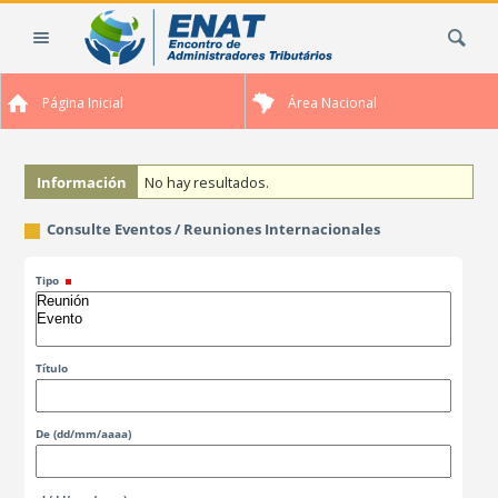
Cambiar
Buscar
a
contenido.
|
Página Inicial
Área Nacional
Saltar
a
navegación
Información
No hay resultados.
Consulte Eventos / Reuniones Internacionales
Tipo
Título
De
(dd/mm/aaaa)