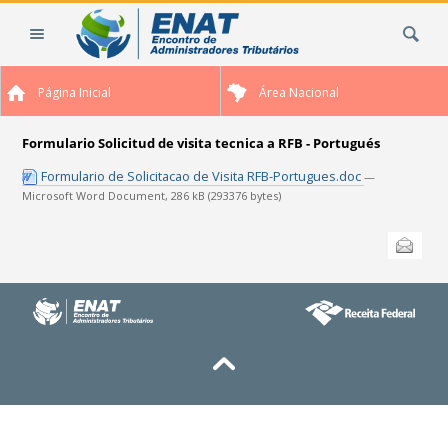
Cambiar
Buscar
a
contenido.
|
Página Inicial
Área Nacional
Saltar
a
navegación
Formulario Solicitud de visita tecnica a RFB - Portugués
Formulario de Solicitacao de Visita RFB-Portugues.doc
—
Microsoft Word Document, 286 kB (293376 bytes)
Acciones
Enviar esta
de
Documento