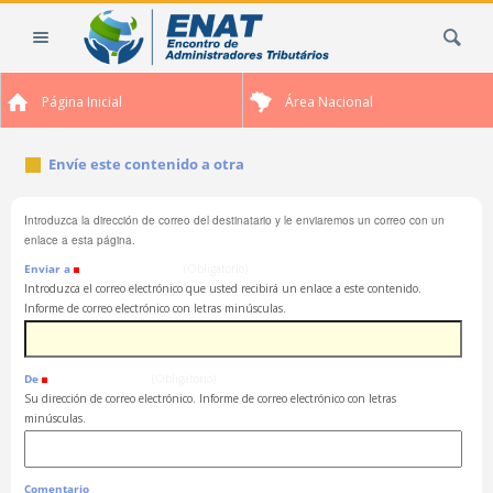
Cambiar
Buscar
a
contenido.
|
Página Inicial
Área Nacional
Saltar
a
navegación
Envíe este contenido a otra
Introduzca la dirección de correo del destinatario y le enviaremos un correo con un
enlace a esta página.
Enviar a
(Obligatorio)
Introduzca el correo electrónico que usted recibirá un enlace a este contenido.
Informe de correo electrónico con letras minúsculas.
De
(Obligatorio)
Su dirección de correo electrónico. Informe de correo electrónico con letras
minúsculas.
Comentario