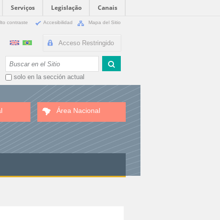
Serviços
Legislação
Canais
lto contraste
Accesibilidad
Mapa del Sitio
Acceso Restringido
Buscar
solo en la sección actual
l
Área Nacional