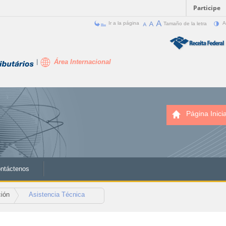
Participe
Ir a la página
Tamaño de la letra
A
Área Internacional
Página Inicia
ntáctenos
ión
Asistencia Técnica