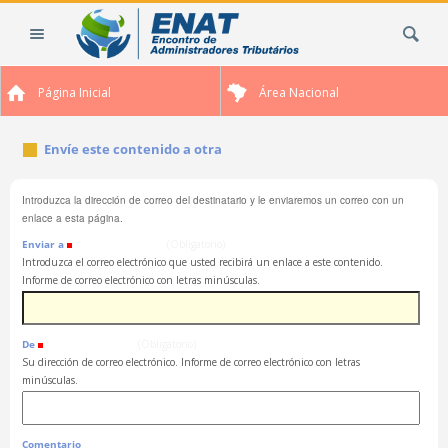
Cambiar
Buscar
a
contenido.
|
Página Inicial
Área Nacional
Saltar
a
navegación
Envíe este contenido a otra
Introduzca la dirección de correo del destinatario y le enviaremos un correo con un
enlace a esta página.
Enviar a
(Obligatorio)
Introduzca el correo electrónico que usted recibirá un enlace a este contenido.
Informe de correo electrónico con letras minúsculas.
De
(Obligatorio)
Su dirección de correo electrónico. Informe de correo electrónico con letras
minúsculas.
Comentario