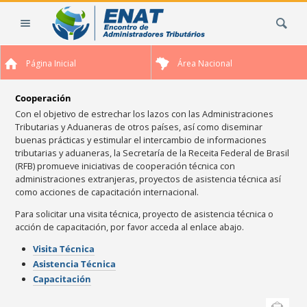
Cambiar
Buscar
a
contenido.
|
Página Inicial
Área Nacional
Saltar
a
navegación
Cooperación
Con el objetivo de estrechar los lazos con las Administraciones
Tributarias y Aduaneras de otros países, así como diseminar
buenas prácticas y estimular el intercambio de informaciones
tributarias y aduaneras, la Secretaría de la Receita Federal de Brasil
(RFB) promueve iniciativas de cooperación técnica con
administraciones extranjeras, proyectos de asistencia técnica así
como acciones de capacitación internacional.
Para solicitar una visita técnica, proyecto de asistencia técnica o
acción de capacitación, por favor acceda al enlace abajo.
Visita Técnica
Asistencia Técnica
Capacitación
Acciones
Enviar esta
de