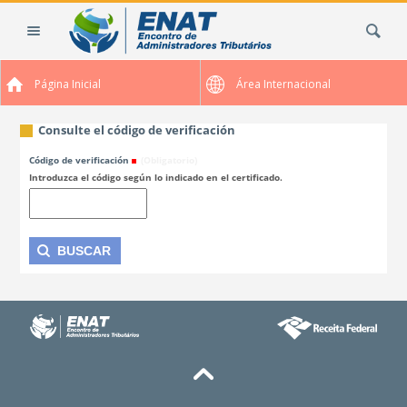
Cambiar
Buscar
a
contenido.
|
Página Inicial
Área Internacional
Saltar
a
navegación
Consulte el código de verificación
Código de verificación
(Obligatorio)
Introduzca el código según lo indicado en el certificado.