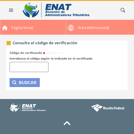
Cambiar
Buscar
a
contenido.
|
Página Inicial
Área Internacional
Saltar
a
navegación
Consulte el código de verificación
Código de verificación
(Obligatorio)
Introduzca el código según lo indicado en el certificado.