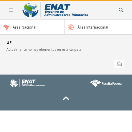
Cambiar
Buscar
a
contenido.
|
Área Nacional
Área Internacional
Saltar
a
navegación
UF
Actualmente no hay elementos en esta carpeta.
Acciones
Enviar esta
de
Documento