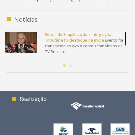
Notícias
as
Fórum de Simplificação e Integração
Tributária foi destaque na mídia
Evento foi
ado
transmitido ao vivo e contou com vídeos da
TV Receita.
Realização