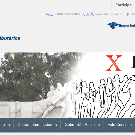
Participe
Ir para o conteúdo
Tamanho da Fonte
Alt
nto
Outras Informações
Sobre São Paulo
Fale Conosco