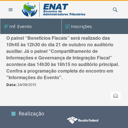
Ir
Busca
para
o
conteúdo.
Inf. Evento
Inscrições
|
Dois painéis são invertidos
Ir
O painel “Benefícios Fiscais” será realizado das
para
10h45 às 12h30 do dia 21 de outubro no auditório
a
auxiliar. Já o painel “Compartilhamento de
navegação
Informações e Governança de Integração Fiscal”
acontece das 14h30 às 16h15 no auditório principal.
Confira a programação completa do encontro em
"Informações do Evento".
Data:
24/09/2015
Ações
Enviar
do
documento
Realização