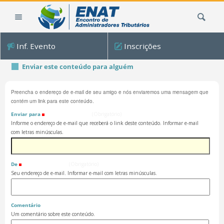
Ir
Busca
para
o
conteúdo.
Inf. Evento
Inscrições
|
Ir
Enviar este conteúdo para alguém
para
a
Preencha o endereço de e-mail de seu amigo e nós enviaremos uma mensagem que
navegação
contém um link para este conteúdo.
Enviar para
(Obrigatório)
Informe o endereço de e-mail que receberá o link deste conteúdo. Informar e-mail
com letras minúsculas.
De
(Obrigatório)
Seu endereço de e-mail. Informar e-mail com letras minúsculas.
Comentário
Um comentário sobre este conteúdo.