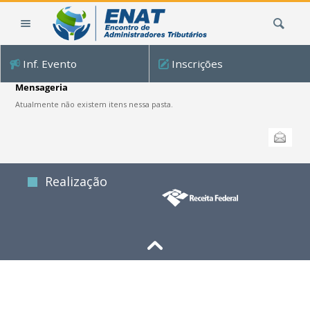
Ir
Busca
para
o
conteúdo.
Inf. Evento
Inscrições
|
Ir
Mensageria
para
Atualmente não existem itens nessa pasta.
a
Ações
navegação
Enviar
do
documento
Realização