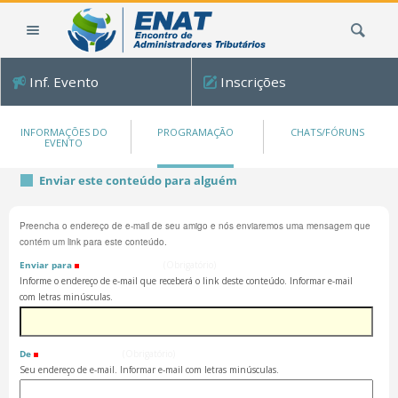
Ir
Busca
para
o
conteúdo.
Inf. Evento
Inscrições
|
Ir
para
INFORMAÇÕES DO
PROGRAMAÇÃO
CHATS/FÓRUNS
EVENTO
a
navegação
Enviar este conteúdo para alguém
Preencha o endereço de e-mail de seu amigo e nós enviaremos uma mensagem que
contém um link para este conteúdo.
Enviar para
(Obrigatório)
Informe o endereço de e-mail que receberá o link deste conteúdo. Informar e-mail
com letras minúsculas.
De
(Obrigatório)
Seu endereço de e-mail. Informar e-mail com letras minúsculas.