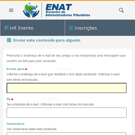
Ir
Busca
para
o
conteúdo.
Inf. Evento
Inscrições
|
Ir
Enviar este conteúdo para alguém
para
a
Preencha o endereço de e-mail de seu amigo e nós enviaremos uma mensagem que
navegação
contém um link para este conteúdo.
Enviar para
(Obrigatório)
Informe o endereço de e-mail que receberá o link deste conteúdo. Informar e-mail
com letras minúsculas.
De
(Obrigatório)
Seu endereço de e-mail. Informar e-mail com letras minúsculas.
Comentário
Um comentário sobre este conteúdo.