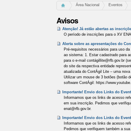
Área Nacional
Eventos
Avisos
Atenção! Já estão abertas as inscriç
O período de inscrições para o XV ENAT
Alerta sobre as apresentações do C
Pré-requisitos necessários para uso d
ao sistema: 1. Estar cadastrado para a
para o e-mail contágillite@rfb.gov.br (s
do site da respectiva entidade represen
atualizada do ContÁgil Lite – uma nova
Utilizar um mouse de 3 botões (botão d
software ContÁgil: https://www.yout
Importante! Envio dos Links do Evento
Informamos que os links de acesso refe
em sua inscrição. Pedimos que verifi
enat@rfb.gov.br.
Importante! Envio dos Links do Evento
Informamos que os links de acesso refe
Pedimos que verifiquem também a sua 