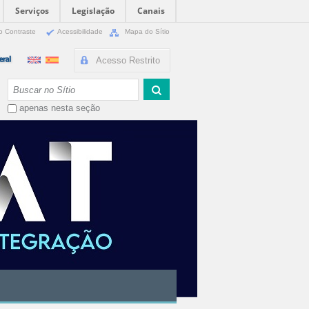
Serviços
Legislação
Canais
o Contraste
Acessibilidade
Mapa do Sítio
Acesso Restrito
Busca
apenas nesta seção