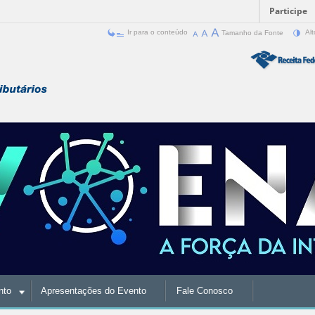
Participe
Ir para o conteúdo
Tamanho da Fonte
Alt
nto
Apresentações do Evento
Fale Conosco