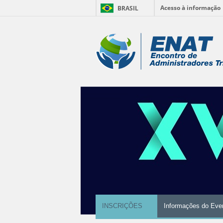
Acesso à informação
BRASIL
Ir
para
Ferramentas
o
conteúdo.
Pessoais
|
Ir
para
a
navegação
INSCRIÇÕES
Informações do Eve