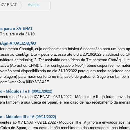
XV ENAT
Avisos
ões para o XV ENAT
 vai até o dia 31/10.
ontÁgil-ATUALIZAÇÃO
a ferramenta Contágil, cujo conhecimento básico é necessário para um bom a
cesso ao ContÁgil Lite – pedir o acesso até o dia 28/10/2022 via Abrasf ou C
ervidores estaduais); 2. Ter assistido aos vídeos do Treinamento ContÁgil Lite
tativa (Abrasf ou CNM); 3. Ter configurado o Neo4j-roteiro disponível no mate
 versão será disponibilizada no dia 31/10/2022 para quem tenha solicitado ac
e rolagem) para maior conforto no manuseio de grafos; 6. Sugere-se também 
ube.com/watch?v=J0i0Y8CAX2E
 - Módulos I e II (08/11/2022)
rentes ao 1º dia do XV ENAT - 08/11/2022 - Módulos I e II - já foram enviado
quem também a sua Caixa de Spam, e, em caso de não recebimento da mensa
 - Módulos III e IV (09/11/2022)
rentes ao XV ENAT - 09/11/2022 - Módulos III e IV já foram enviados aos ins
Caixa de Spam, e, em caso de não recebimento das mensagens, nos informe