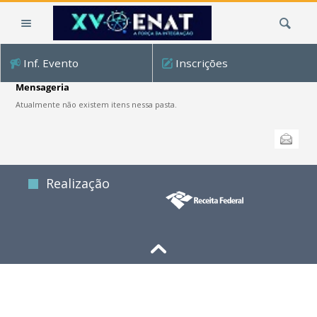
Ir
Busca
para
o
conteúdo.
Inf. Evento
Inscrições
|
Ir
Mensageria
para
Atualmente não existem itens nessa pasta.
a
Ações
navegação
Enviar
do
documento
Realização