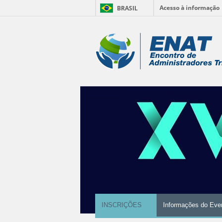
Acesso à informação
BRASIL
Ir
para
Ferramentas
o
conteúdo.
Pessoais
|
Ir
para
a
navegação
INSCRIÇÕES
Informações do Eve