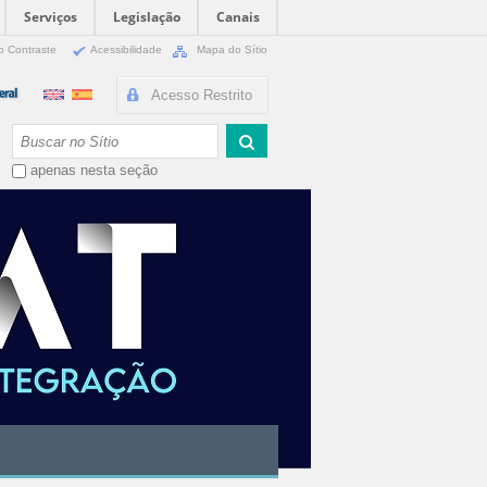
Serviços
Legislação
Canais
o Contraste
Acessibilidade
Mapa do Sítio
Acesso Restrito
Busca
apenas nesta seção