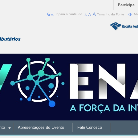
Participe
Ir para o conteúdo
Tamanho da Fonte
Alt
nto
Apresentações do Evento
Fale Conosco