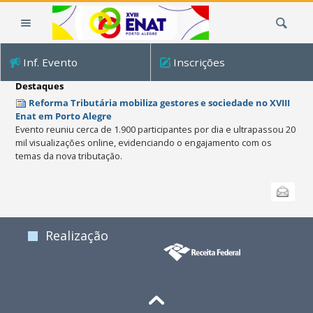
Ir
Busca
para
o
conteúdo.
Inf. Evento
Inscrições
|
Ir
Destaques
para
Reforma Tributária mobiliza gestores e sociedade no XVIII
a
Enat em Porto Alegre
Evento reuniu cerca de 1.900 participantes por dia e ultrapassou 20
navegação
mil visualizações online, evidenciando o engajamento com os
temas da nova tributação.
Ações
Enviar
do
documento
Realização