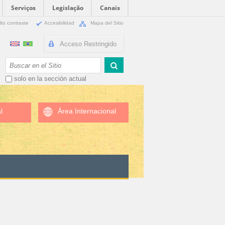
Serviços
Legislação
Canais
lto contraste
Accesibilidad
Mapa del Sitio
Acceso Restringido
Buscar
solo en la sección actual
l
Área Internacional