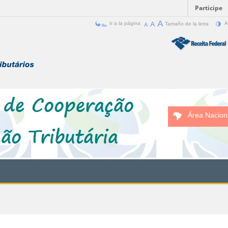
Participe
Ir a la página
Tamaño de la letra
A
Área Nacion