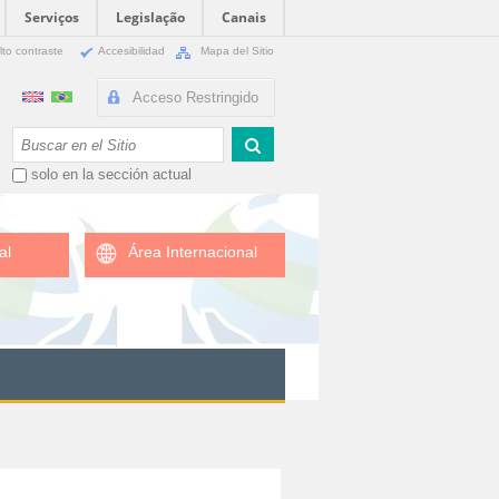
Serviços
Legislação
Canais
lto contraste
Accesibilidad
Mapa del Sitio
Acceso Restringido
Buscar
solo en la sección actual
al
Área Internacional