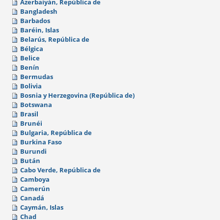
Azerbaiyán, República de
Bangladesh
Barbados
Baréin, Islas
Belarús, República de
Bélgica
Belice
Benín
Bermudas
Bolivia
Bosnia y Herzegovina (República de)
Botswana
Brasil
Brunéi
Bulgaria, República de
Burkina Faso
Burundi
Bután
Cabo Verde, República de
Camboya
Camerún
Canadá
Caymán, Islas
Chad