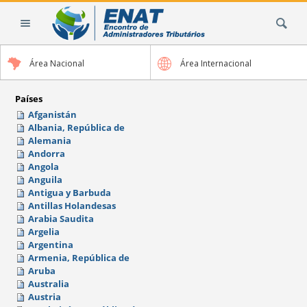
Cambiar
Buscar
a
contenido.
|
Área Nacional
Área Internacional
Saltar
a
navegación
Países
Afganistán
Albania, República de
Alemania
Andorra
Angola
Anguila
Antigua y Barbuda
Antillas Holandesas
Arabia Saudita
Argelia
Argentina
Armenia, República de
Aruba
Australia
Austria