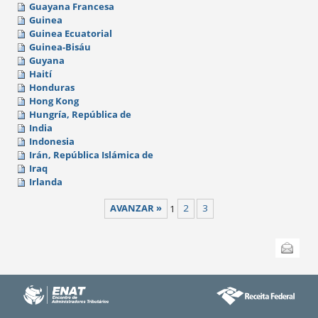
Guayana Francesa
Guinea
Guinea Ecuatorial
Guinea-Bisáu
Guyana
Haití
Honduras
Hong Kong
Hungría, República de
India
Indonesia
Irán, República Islámica de
Iraq
Irlanda
AVANZAR »
1
2
3
Acciones
Enviar esta
de
Documento