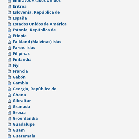
Emiratos Árabes Unidos
Eritrea
Eslovenia, República de
España
Estados Unidos de América
Estonia, República de
Etiopía
Falkland (Malvinas) Islas
Faroe, Islas
Filipinas
Finlandia
Fiyi
Francia
Gabón
Gambia
Georgia, República de
Ghana
Gibraltar
Granada
Grecia
Groenlandia
Guadalupe
Guam
Guatemala