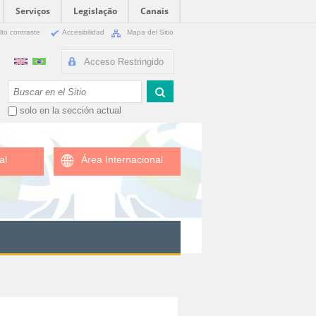
Serviços
Legislação
Canais
lto contraste
Accesibilidad
Mapa del Sitio
Acceso Restringido
Buscar
solo en la sección actual
al
Área Internacional