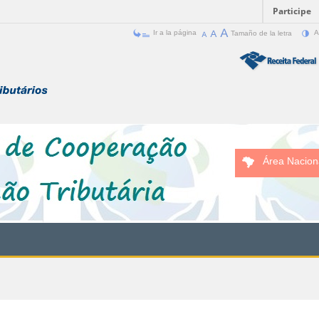
Participe
Ir a la página
Tamaño de la letra
A
Área Nacion