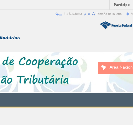
Participe
Ir a la página
Tamaño de la letra
A
Área Nacion