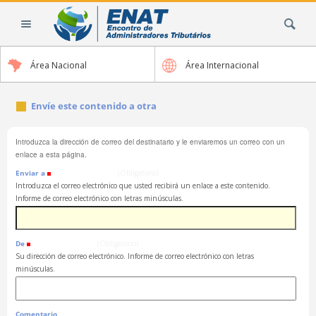
Cambiar
Buscar
a
contenido.
|
Área Nacional
Área Internacional
Saltar
a
navegación
Envíe este contenido a otra
Introduzca la dirección de correo del destinatario y le enviaremos un correo con un
enlace a esta página.
Enviar a
(Obligatorio)
Introduzca el correo electrónico que usted recibirá un enlace a este contenido.
Informe de correo electrónico con letras minúsculas.
De
(Obligatorio)
Su dirección de correo electrónico. Informe de correo electrónico con letras
minúsculas.
Comentario