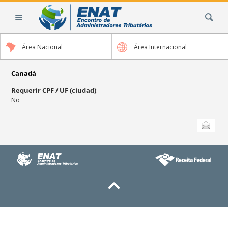
Cambiar
Buscar
a
contenido.
|
Área Nacional
Área Internacional
Saltar
a
navegación
Canadá
Requerir CPF / UF (ciudad)
:
No
Acciones
Enviar esta
de
Documento