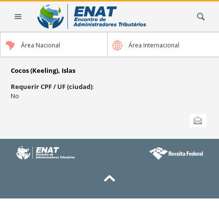
Cambiar
Buscar
a
contenido.
|
Área Nacional
Área Internacional
Saltar
a
navegación
Cocos (Keeling), Islas
Requerir CPF / UF (ciudad)
:
No
Acciones
Enviar esta
de
Documento