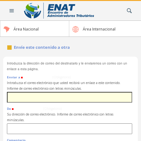
Cambiar
Buscar
a
contenido.
|
Área Nacional
Área Internacional
Saltar
a
navegación
Envíe este contenido a otra
Introduzca la dirección de correo del destinatario y le enviaremos un correo con un
enlace a esta página.
Enviar a
(Obligatorio)
Introduzca el correo electrónico que usted recibirá un enlace a este contenido.
Informe de correo electrónico con letras minúsculas.
De
(Obligatorio)
Su dirección de correo electrónico. Informe de correo electrónico con letras
minúsculas.
Comentario